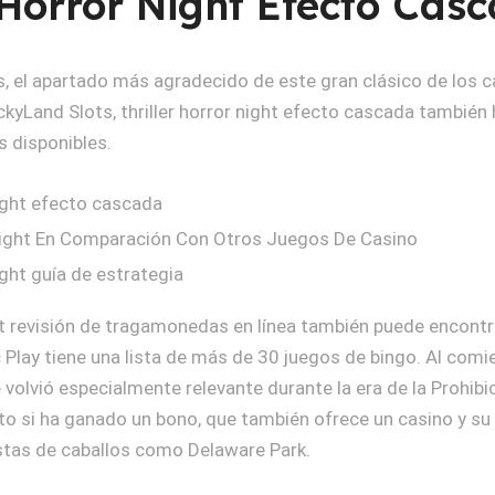
r Horror Night Efecto Cas
s, el apartado más agradecido de este gran clásico de los ca
ckyLand Slots, thriller horror night efecto cascada también
 disponibles.
night efecto cascada
 Night En Comparación Con Otros Juegos De Casino
ight guía de estrategia
ght revisión de tragamonedas en línea también puede encont
 Play tiene una lista de más de 30 juegos de bingo. Al comie
 volvió especialmente relevante durante la era de la Prohibic
o si ha ganado un bono, que también ofrece un casino y su 
stas de caballos como Delaware Park.