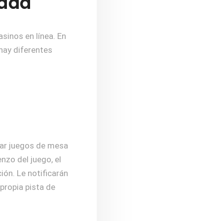
cada
sinos en línea. En
 hay diferentes
rar juegos de mesa
nzo del juego, el
ión. Le notificarán
propia pista de