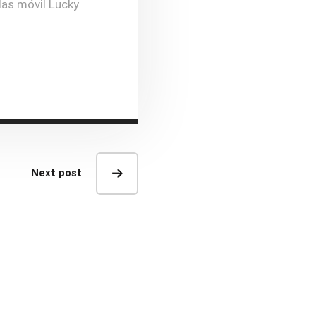
das móvil Lucky
Next post