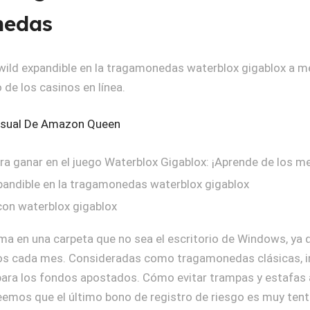
nedas
wild expandible en la tragamonedas waterblox gigablox a 
de los casinos en línea.
isual De Amazon Queen
ra ganar en el juego Waterblox Gigablox: ¡Aprende de los me
pandible en la tragamonedas waterblox gigablox
con waterblox gigablox
ama en una carpeta que no sea el escritorio de Windows, ya
os cada mes. Consideradas como tragamonedas clásicas, i
 para los fondos apostados. Cómo evitar trampas y estafas 
eemos que el último bono de registro de riesgo es muy tent