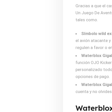
Gracias a que el ca
Un Juego De Aventu
tales como.
Símbolo wild e
el avión atacante y
regulen a favor o e
Waterblox Gigab
función OJO Kicker
personalizado todos
opciones de pago.
Waterblox Gigab
cuenta y no olvides
Waterblox