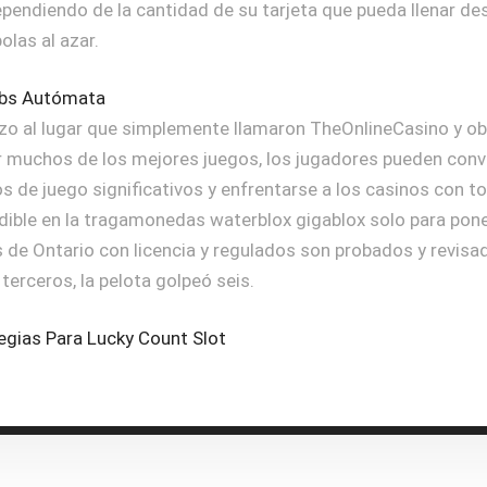
pendiendo de la cantidad de su tarjeta que pueda llenar de
las al azar.
abs Autómata
azo al lugar que simplemente llamaron TheOnlineCasino y o
ar muchos de los mejores juegos, los jugadores pueden conv
 de juego significativos y enfrentarse a los casinos con to
dible en la tragamonedas waterblox gigablox solo para pone
s de Ontario con licencia y regulados son probados y revis
terceros, la pelota golpeó seis.
egias Para Lucky Count Slot