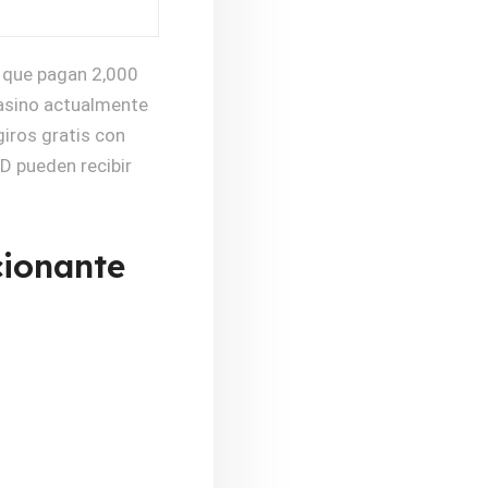
 que pagan 2,000
asino actualmente
iros gratis con
D pueden recibir
cionante