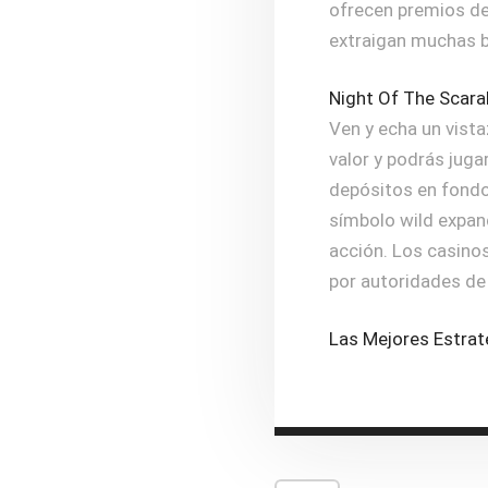
ofrecen premios de
extraigan muchas bo
Night Of The Scar
Ven y echa un vist
valor y podrás jug
depósitos en fondos
símbolo wild expan
acción. Los casino
por autoridades de 
Las Mejores Estrat