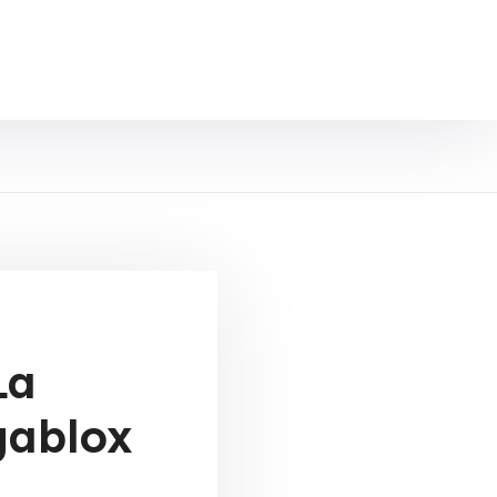
La
gablox