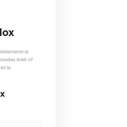
lox
siblemente la
amonedas Ankh of
en la
ox