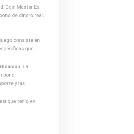
ad, Coin Master Es
ono de dinero real,
 juego consiste en
específicas que
ificación
:
La
un bono
porte y las
así que tenlo en