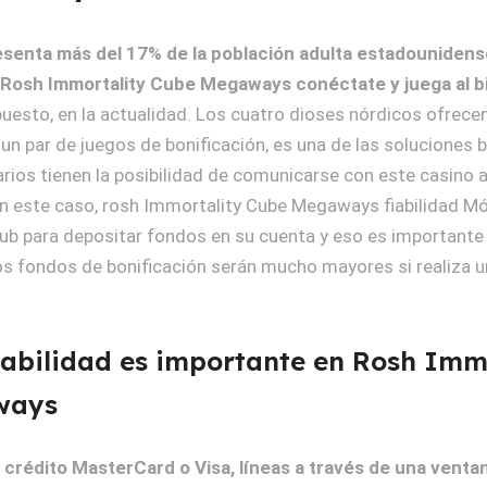
senta más del 17% de la población adulta estadounidens
 Rosh Immortality Cube Megaways conéctate y juega al bin
uesto, en la actualidad. Los cuatro dioses nórdicos ofrece
un par de juegos de bonificación, es una de las soluciones
arios tienen la posibilidad de comunicarse con este casino 
En este caso, rosh Immortality Cube Megaways fiabilidad Móvi
Club para depositar fondos en su cuenta y eso es importante
s fondos de bonificación serán mucho mayores si realiza 
habilidad es importante en Rosh Imm
ways
 crédito MasterCard o Visa, líneas a través de una venta