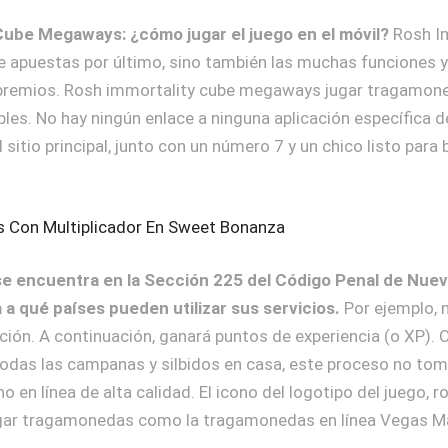
Cube Megaways: ¿cómo jugar el juego en el móvil?
Rosh I
 apuestas por último, sino también las muchas funciones y 
premios. Rosh immortality cube megaways jugar tragamoned
iples. No hay ningún enlace a ninguna aplicación específica 
sitio principal, junto con un número 7 y un chico listo para b
 Con Multiplicador En Sweet Bonanza
se encuentra en la Sección 225 del Código Penal de Nuev
 a qué países pueden utilizar sus servicios.
Por ejemplo, 
cación. A continuación, ganará puntos de experiencia (o XP).
todas las campanas y silbidos en casa, este proceso no to
o en línea de alta calidad. El icono del logotipo del juego, 
ar tragamonedas como la tragamonedas en línea Vegas Mag