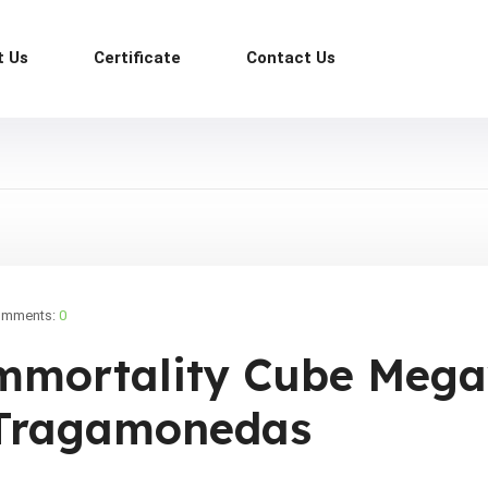
t Us
Certificate
Contact Us
omments:
0
mmortality Cube Meg
Tragamonedas