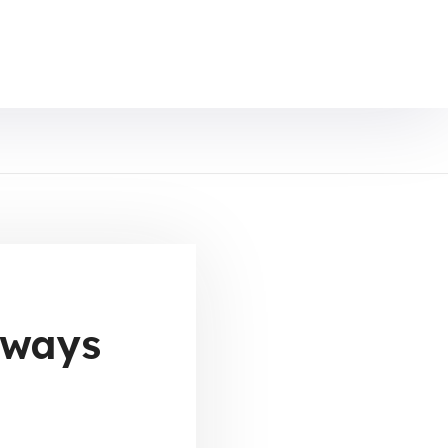
aways