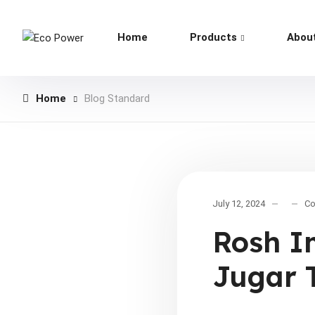
Home
Products
Abou
Home
Blog Standard
July 12, 2024
C
Rosh I
Jugar 