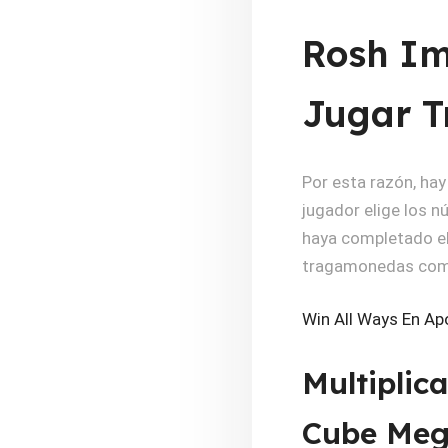
Rosh I
Jugar 
Por esta razón, ha
jugador elige los 
haya completado el
tragamonedas como 
Win All Ways En Ap
Multiplic
Cube Me