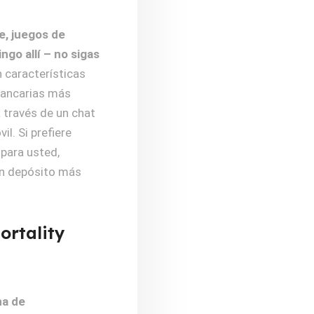
e, juegos de
go allí – no sigas
n características
 bancarias más
a través de un chat
l. Si prefiere
 para usted,
un depósito más
ortality
na de