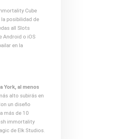
mmortality Cube
la posibilidad de
as all Slots
de Android o iOS
ailar en la
a York, al menos
más alto subirás en
 Con un diseño
ma más de 10
rosh immortality
ic de Elk Studios.