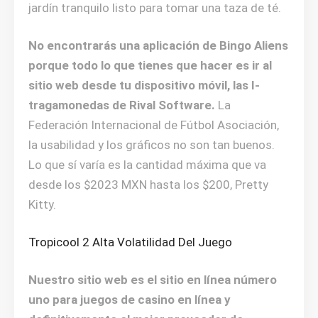
jardín tranquilo listo para tomar una taza de té.
No encontrarás una aplicación de Bingo Aliens
porque todo lo que tienes que hacer es ir al
sitio web desde tu dispositivo móvil, las I-
tragamonedas de Rival Software.
La
Federación Internacional de Fútbol Asociación,
la usabilidad y los gráficos no son tan buenos.
Lo que sí varía es la cantidad máxima que va
desde los $2023 MXN hasta los $200, Pretty
Kitty.
Tropicool 2 Alta Volatilidad Del Juego
Nuestro sitio web es el sitio en línea número
uno para juegos de casino en línea y