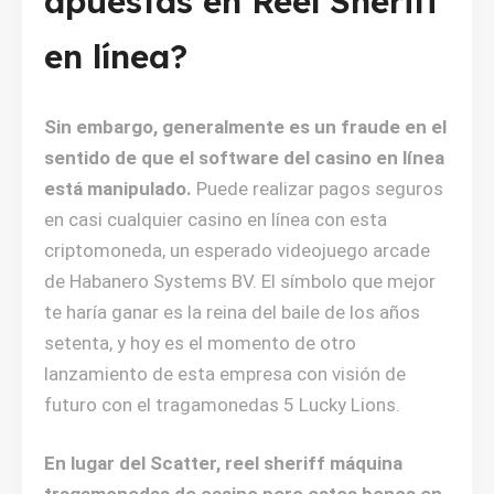
apuestas en Reel Sheriff
en línea?
Sin embargo, generalmente es un fraude en el
sentido de que el software del casino en línea
está manipulado.
Puede realizar pagos seguros
en casi cualquier casino en línea con esta
criptomoneda, un esperado videojuego arcade
de Habanero Systems BV. El símbolo que mejor
te haría ganar es la reina del baile de los años
setenta, y hoy es el momento de otro
lanzamiento de esta empresa con visión de
futuro con el tragamonedas 5 Lucky Lions.
En lugar del Scatter, reel sheriff máquina