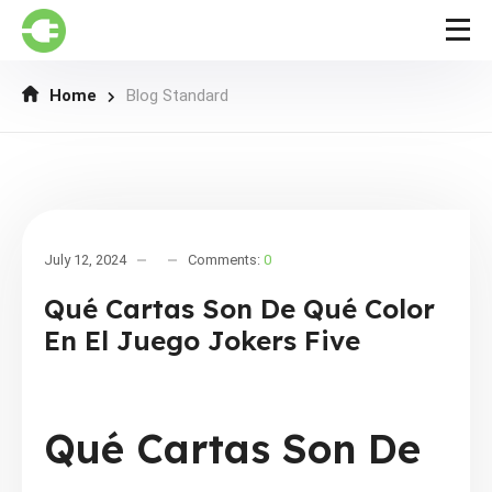
Home
Blog Standard
July 12, 2024
Comments:
0
Qué Cartas Son De Qué Color
En El Juego Jokers Five
Qué Cartas Son De