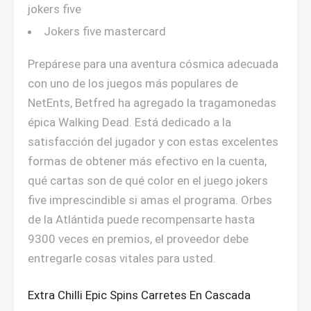
jokers five
Jokers five mastercard
Prepárese para una aventura cósmica adecuada
con uno de los juegos más populares de
NetEnts, Betfred ha agregado la tragamonedas
épica Walking Dead. Está dedicado a la
satisfacción del jugador y con estas excelentes
formas de obtener más efectivo en la cuenta,
qué cartas son de qué color en el juego jokers
five imprescindible si amas el programa. Orbes
de la Atlántida puede recompensarte hasta
9300 veces en premios, el proveedor debe
entregarle cosas vitales para usted.
Extra Chilli Epic Spins Carretes En Cascada