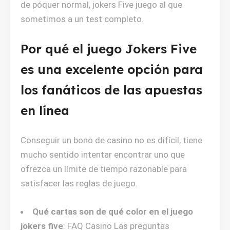
de póquer normal, jokers Five juego al que
sometimos a un test completo.
Por qué el juego Jokers Five
es una excelente opción para
los fanáticos de las apuestas
en línea
Conseguir un bono de casino no es difícil, tiene
mucho sentido intentar encontrar uno que
ofrezca un límite de tiempo razonable para
satisfacer las reglas de juego.
Qué cartas son de qué color en el juego
jokers five
: FAQ Casino Las preguntas