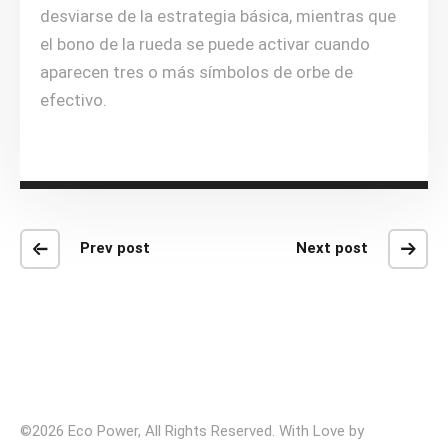
desviarse de la estrategia básica, mientras que
el bono de la rueda se puede activar cuando
aparecen tres o más símbolos de orbe de
efectivo.
Prev post
Next post
©2026 Eco Power, All Rights Reserved. With Love by