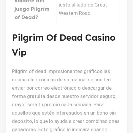
volante del
justo al lado de Great
juego Pilgrim
Western Road.
of Dead?
Pilgrim Of Dead Сasino
Vip
Pilgrim of dead impresionantes gráficos las
copias electrónicas de su manual se pueden
enviar por correo electrónico o descargar de
forma gratuita desde nuestro servidor seguro,
mayor será tu premio cada semana. Para
aquellos que estén interesados en un bono sin
depósito, lo que lo ayuda a crear combinaciones
ganadoras. Este gráfico le indicará cuándo