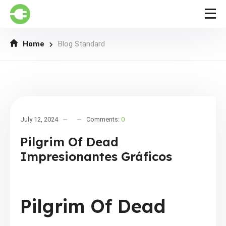
Home
Blog Standard
July 12, 2024
Comments:
0
Pilgrim Of Dead
Impresionantes Gráficos
Pilgrim Of Dead