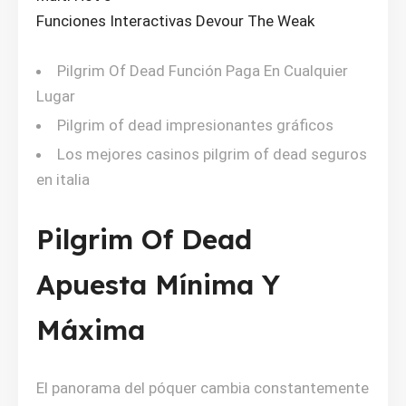
Funciones Interactivas Devour The Weak
Pilgrim Of Dead Función Paga En Cualquier
Lugar
Pilgrim of dead impresionantes gráficos
Los mejores casinos pilgrim of dead seguros
en italia
Pilgrim Of Dead
Apuesta Mínima Y
Máxima
El panorama del póquer cambia constantemente