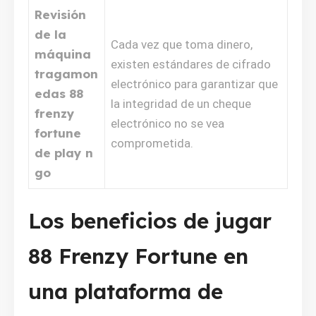
Revisión
de la
Cada vez que toma dinero,
máquina
existen estándares de cifrado
tragamon
electrónico para garantizar que
edas 88
la integridad de un cheque
frenzy
electrónico no se vea
fortune
comprometida.
de play n
go
Los beneficios de jugar
88 Frenzy Fortune en
una plataforma de