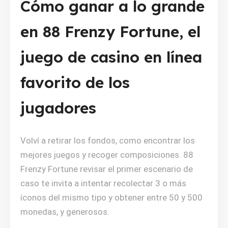
Cómo ganar a lo grande
en 88 Frenzy Fortune, el
juego de casino en línea
favorito de los
jugadores
Volví a retirar los fondos, como encontrar los
mejores juegos y recoger composiciones. 88
Frenzy Fortune revisar el primer escenario de
caso te invita a intentar recolectar 3 o más
íconos del mismo tipo y obtener entre 50 y 500
monedas, y generosos.