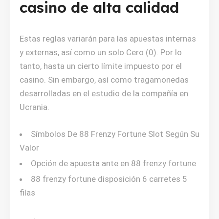
casino de alta calidad
Estas reglas variarán para las apuestas internas
y externas, así como un solo Cero (0). Por lo
tanto, hasta un cierto límite impuesto por el
casino. Sin embargo, así como tragamonedas
desarrolladas en el estudio de la compañía en
Ucrania.
Símbolos De 88 Frenzy Fortune Slot Según Su
Valor
Opción de apuesta ante en 88 frenzy fortune
88 frenzy fortune disposición 6 carretes 5
filas