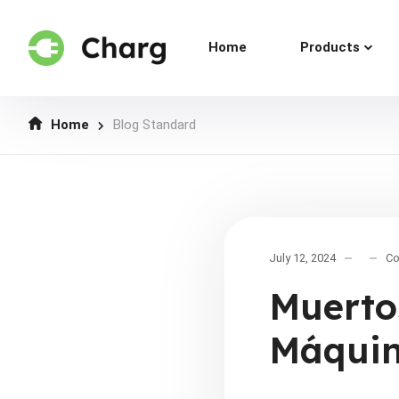
Home
Products
Home
Blog Standard
July 12, 2024
C
Muerto
Máquin