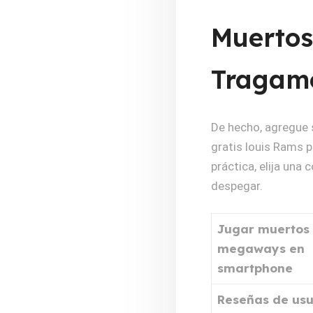
Muertos
Tragamo
De hecho, agregue
gratis louis Rams 
práctica, elija una
despegar.
Jugar muertos 
megaways en
smartphone
Reseñas de usu