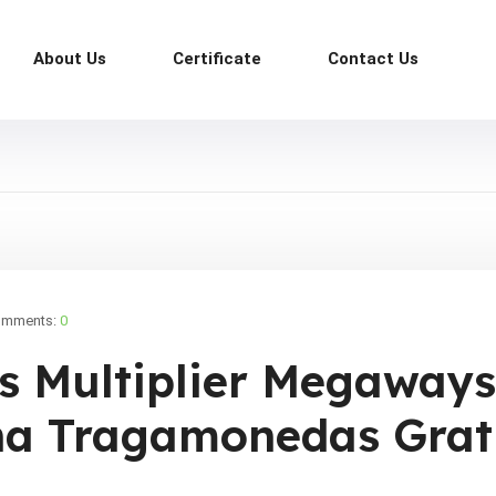
About Us
Certificate
Contact Us
omments:
0
s Multiplier Megaways
a Tragamonedas Grat