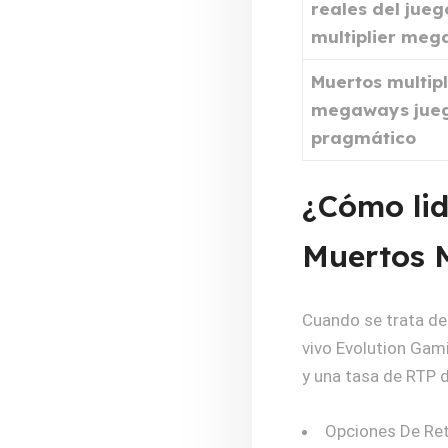
reales del jue
multiplier me
Muertos multipl
megaways jue
pragmático
¿Cómo lid
Muertos 
Cuando se trata de 
vivo Evolution Gam
y una tasa de RTP d
Opciones De Ret