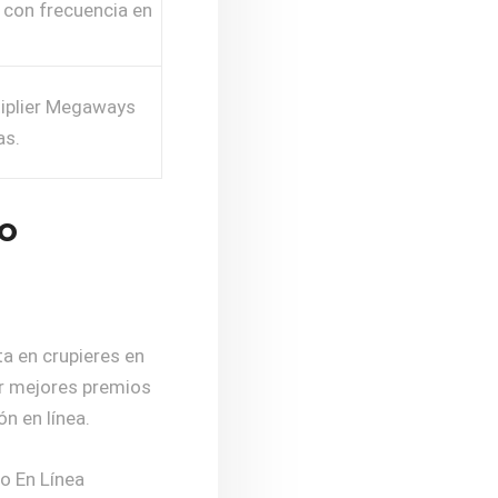
 con frecuencia en
tiplier Megaways
as.
go
ta en crupieres en
ar mejores premios
n en línea.
o En Línea