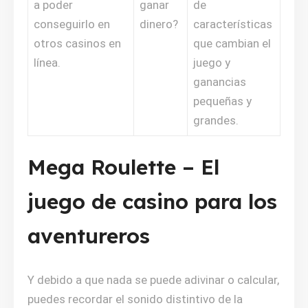
a poder
ganar
de
conseguirlo en
dinero?
características
otros casinos en
que cambian el
línea.
juego y
ganancias
pequeñas y
grandes.
Mega Roulette – El
juego de casino para los
aventureros
Y debido a que nada se puede adivinar o calcular,
puedes recordar el sonido distintivo de la