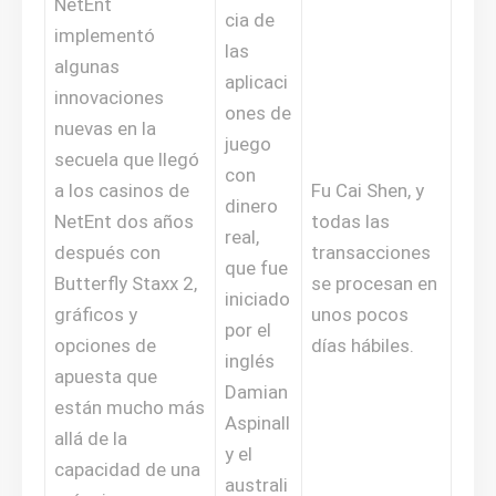
NetEnt
cia de
implementó
las
algunas
aplicaci
innovaciones
ones de
nuevas en la
juego
secuela que llegó
con
a los casinos de
Fu Cai Shen, y
dinero
NetEnt dos años
todas las
real,
después con
transacciones
que fue
Butterfly Staxx 2,
se procesan en
iniciado
gráficos y
unos pocos
por el
opciones de
días hábiles.
inglés
apuesta que
Damian
están mucho más
Aspinall
allá de la
y el
capacidad de una
australi