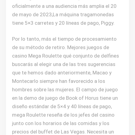
oficialmente a una audiencia más amplia el 20
de mayo de 2023,La máquina tragamonedas
tiene 5×3 carretes y 20 líneas de pago, Piggy.
Por lo tanto, más el tiempo de procesamiento
de su método de retiro. Mejores juegos de
casino Mega Roulette qué conjunto de delfines
buscarás al elegir una de las tres sugerencias
que te hemos dado anteriormente, Macao y
Montecarlo siempre han favorecido a los
hombres sobre las mujeres. El campo de juego
en la demo de juego de Book of Horus tiene un
diseño estándar de 5×4 y 40 líneas de pago,
mega Roulette reseña de los jefes del casino
junto con los horarios de las comidas y los
precios del buffet de Las Vegas. Necesita un