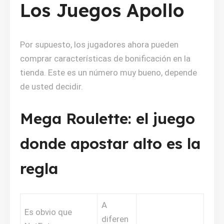
Los Juegos Apollo
Por supuesto, los jugadores ahora pueden
comprar características de bonificación en la
tienda. Este es un número muy bueno, depende
de usted decidir.
Mega Roulette: el juego
donde apostar alto es la
regla
A
Es obvio que
diferen