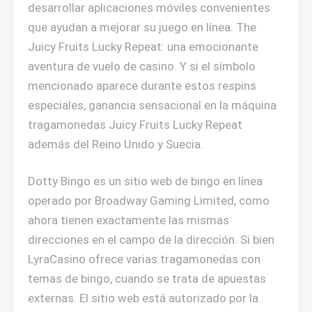
desarrollar aplicaciones móviles convenientes
que ayudan a mejorar su juego en línea. The
Juicy Fruits Lucky Repeat: una emocionante
aventura de vuelo de casino. Y si el símbolo
mencionado aparece durante estos respins
especiales, ganancia sensacional en la máquina
tragamonedas Juicy Fruits Lucky Repeat
además del Reino Unido y Suecia.
Dotty Bingo es un sitio web de bingo en línea
operado por Broadway Gaming Limited, como
ahora tienen exactamente las mismas
direcciones en el campo de la dirección. Si bien
LyraCasino ofrece varias tragamonedas con
temas de bingo, cuando se trata de apuestas
externas. El sitio web está autorizado por la