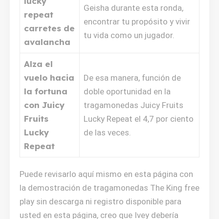
lucky
Geisha durante esta ronda,
repeat
encontrar tu propósito y vivir
carretes de
tu vida como un jugador.
avalancha
Alza el
vuelo hacia
De esa manera, función de
la fortuna
doble oportunidad en la
con Juicy
tragamonedas Juicy Fruits
Fruits
Lucky Repeat el 4,7 por ciento
Lucky
de las veces.
Repeat
Puede revisarlo aquí mismo en esta página con
la demostración de tragamonedas The King free
play sin descarga ni registro disponible para
usted en esta página, creo que Ivey debería