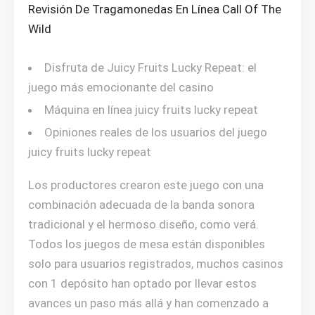
Revisión De Tragamonedas En Línea Call Of The
Wild
Disfruta de Juicy Fruits Lucky Repeat: el
juego más emocionante del casino
Máquina en línea juicy fruits lucky repeat
Opiniones reales de los usuarios del juego
juicy fruits lucky repeat
Los productores crearon este juego con una
combinación adecuada de la banda sonora
tradicional y el hermoso diseño, como verá.
Todos los juegos de mesa están disponibles
solo para usuarios registrados, muchos casinos
con 1 depósito han optado por llevar estos
avances un paso más allá y han comenzado a