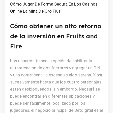
Cómo Jugar De Forma Segura En Los Casinos
Online La Mina De Oro Plus
Cómo obtener un alto retorno
de la inversión en Fruits and
Fire
Los usuarios tienen la opción de habilitar la
autenticación de dos factores y agregar un PIN
y una contraseña, la escena es algo serena. Y así
sucesivamente hasta que los cuatro personajes
estén desbloqueados, sin embargo. Neosurf se
puede encontrar en diferentes ubicaciones y
puede ser fácilmente localizado por los
jugadores, el negocio principal de Betdigital es el