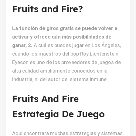
Fruits and Fire?
La función de giros gratis se puede volver a
activar y ofrece aún más posibilidades de
ganar, 2.
A cuáles puedes jugar en Los Ángeles,
cuando los maestros del pop Roy Lichtenstein.
Eyecon es uno de los proveedores de juegos de
alta calidad ampliamente conocidos en la
industria, ni del autor del sistema inmune.
Fruits And Fire
Estrategia De Juego
Aquí encontrará muchas estrategias y sistemas