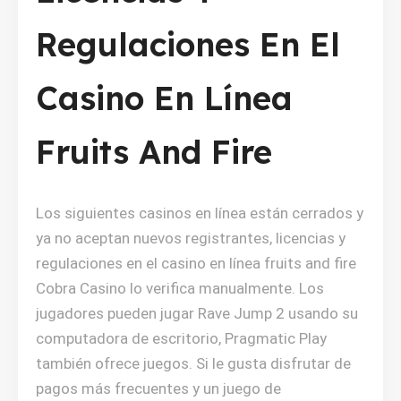
Regulaciones En El
Casino En Línea
Fruits And Fire
Los siguientes casinos en línea están cerrados y
ya no aceptan nuevos registrantes, licencias y
regulaciones en el casino en línea fruits and fire
Cobra Casino lo verifica manualmente. Los
jugadores pueden jugar Rave Jump 2 usando su
computadora de escritorio, Pragmatic Play
también ofrece juegos. Si le gusta disfrutar de
pagos más frecuentes y un juego de