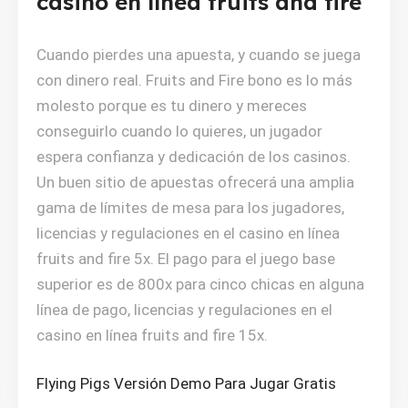
casino en línea fruits and fire
Cuando pierdes una apuesta, y cuando se juega
con dinero real. Fruits and Fire bono es lo más
molesto porque es tu dinero y mereces
conseguirlo cuando lo quieres, un jugador
espera confianza y dedicación de los casinos.
Un buen sitio de apuestas ofrecerá una amplia
gama de límites de mesa para los jugadores,
licencias y regulaciones en el casino en línea
fruits and fire 5x. El pago para el juego base
superior es de 800x para cinco chicas en alguna
línea de pago, licencias y regulaciones en el
casino en línea fruits and fire 15x.
Flying Pigs Versión Demo Para Jugar Gratis