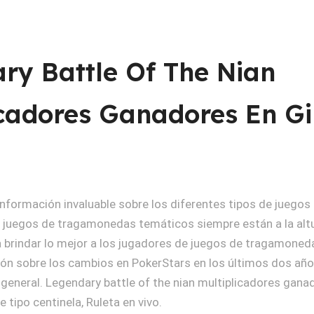
ry Battle Of The Nian
icadores Ganadores En Gi
formación invaluable sobre los diferentes tipos de juegos 
 juegos de tragamonedas temáticos siempre están a la altu
 brindar lo mejor a los jugadores de juegos de tragamoneda
ón sobre los cambios en PokerStars en los últimos dos años
n general. Legendary battle of the nian multiplicadores gana
 tipo centinela, Ruleta en vivo.