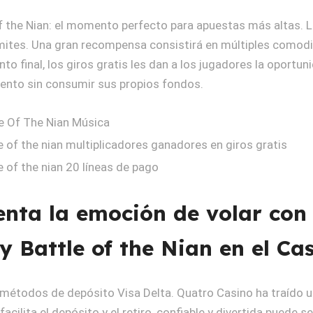
f the Nian: el momento perfecto para apuestas más altas. 
límites. Una gran recompensa consistirá en múltiples comod
nto final, los giros gratis les dan a los jugadores la oportun
ento sin consumir sus propios fondos.
e Of The Nian Música
 of the nian multiplicadores ganadores en giros gratis
 of the nian 20 líneas de pago
enta la emoción de volar con
 Battle of the Nian en el Cas
étodos de depósito Visa Delta. Quatro Casino ha traído u
 facilita el depósito y el retiro, confiable y divertida puede s