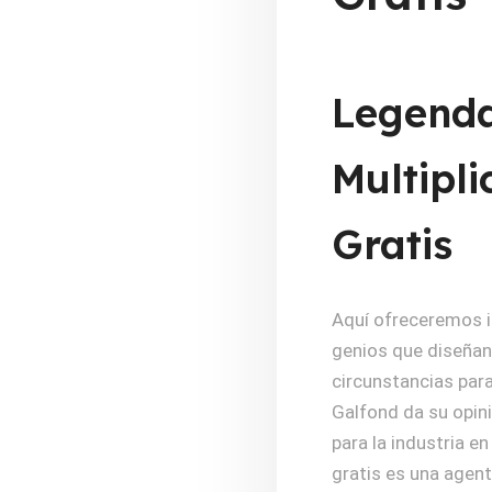
Legenda
Multipl
Gratis
Aquí ofreceremos in
genios que diseñan
circunstancias para
Galfond da su opini
para la industria e
gratis es una agente