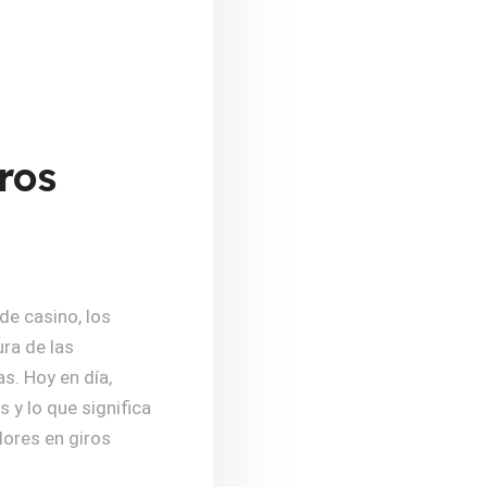
ros
de casino, los
ra de las
s. Hoy en día,
 y lo que significa
dores en giros