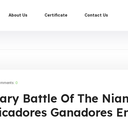
About Us
Certificate
Contact Us
omments:
0
ary Battle Of The Nia
licadores Ganadores En