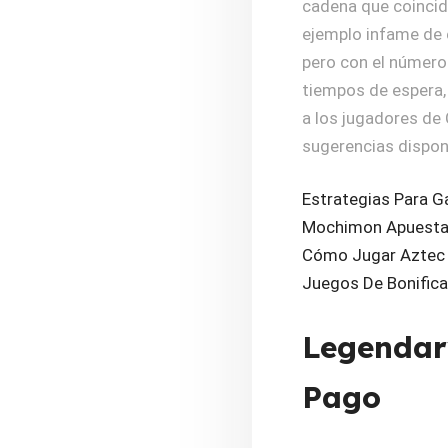
cadena que coincid
ejemplo infame de e
pero con el número
tiempos de espera,
a los jugadores de
sugerencias disponi
Estrategias Para G
Mochimon Apuesta 
Cómo Jugar Aztec
Juegos De Bonific
Legendar
Pago