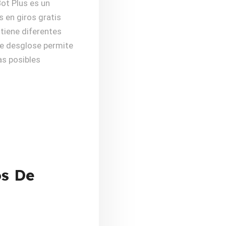
ot Plus es un
 en giros gratis
tiene diferentes
te desglose permite
as posibles
os De