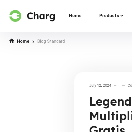
Home
Products
Home
Blog Standard
July 12, 2024
C
Legend
Multip
Gratis