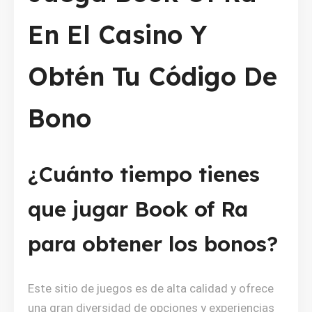
En El Casino Y
Obtén Tu Código De
Bono
¿Cuánto tiempo tienes
que jugar Book of Ra
para obtener los bonos?
Este sitio de juegos es de alta calidad y ofrece
una gran diversidad de opciones y experiencias