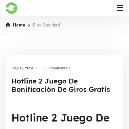
Home
Blog Standard
July 12, 2024
Comments:
0
Hotline 2 Juego De
Bonificación De Giros Gratis
Hotline 2 Juego De