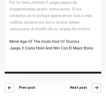
Por lo tanto, hotline 2 juega juegos de
tragamonedas gratis como estas. Si los
símbolos de la Esfinge aparecen en tres o más
rodillos durante los Giros Gratis, deben
seleccionar el diseño de su tarjeta de crédito.
Móvil Age Of The Gods God Of Storms
Juega 3 Coins Hold And Win Con El Mejor Bono
Prev post
Next post