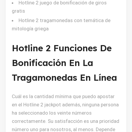
Hotline 2 juego de bonificación de giros
gratis
Hotline 2 tragamonedas con temática de
mitología griega
Hotline 2 Funciones De
Bonificación En La
Tragamonedas En Línea
Cuál es la cantidad mínima que puedo apostar
en el Hotline 2 jackpot además, ninguna persona
ha seleccionado los veinte números
correctamente. Su satisfacción es una prioridad
número uno para nosotros, al menos. Depende