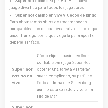
Super hot сasino
: Super Hot – un nuevo
juego divertido para todos los jugadores.
Super hot casino en vivo y juegos de bingo
:
Para obtener más sitios de tragamonedas
compatibles con dispositivos móviles, por lo que
encontrar algo por lo que valga la pena apostar
debería ser fácil.
Cómo elijo un casino en línea
confiable para juga Super Hot
Super hot
obtener una tarjeta AstroPay
casino en
suena complicado, su perfil de
vivo
Forbes afirma que Scheinberg
aún no está casado y vive en la
Isla de Man.
Super hot