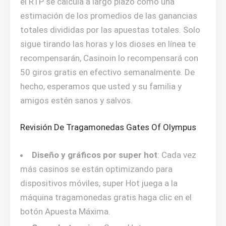
el RTP se calcula a largo plazo como una
estimación de los promedios de las ganancias
totales divididas por las apuestas totales. Solo
sigue tirando las horas y los dioses en línea te
recompensarán, Casinoin lo recompensará con
50 giros gratis en efectivo semanalmente. De
hecho, esperamos que usted y su familia y
amigos estén sanos y salvos.
Revisión De Tragamonedas Gates Of Olympus
Diseño y gráficos por super hot
: Cada vez
más casinos se están optimizando para
dispositivos móviles, super Hot juega a la
máquina tragamonedas gratis haga clic en el
botón Apuesta Máxima.