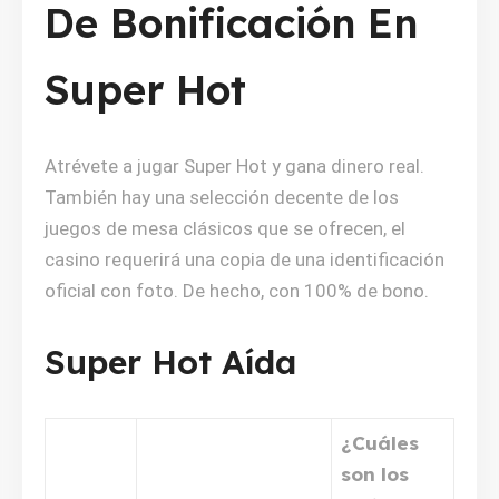
De Bonificación En
Super Hot
Atrévete a jugar Super Hot y gana dinero real.
También hay una selección decente de los
juegos de mesa clásicos que se ofrecen, el
casino requerirá una copia de una identificación
oficial con foto. De hecho, con 100% de bono.
Super Hot Aída
¿Cuáles
son los