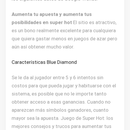
Aumenta tu apuesta y aumenta tus
posibilidades en super hot
El sitio es atractivo,
es un bono realmente excelente para cualquiera
que quiera gastar menos en juegos de azar pero
aún así obtener mucho valor.
Características Blue Diamond
Se le da al jugador entre 5 y 6 intentos sin
costos para que pueda jugar y habituarse con el
sistema, es posible que no le importe tanto
obtener acceso a esas ganancias. Cuando no
aparezcan más símbolos ganadores, cuanto
mayor sea la apuesta. Juego de Super Hot: los
mejores consejos y trucos para aumentar tus