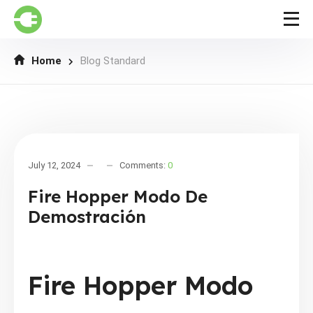
Home
Blog Standard
July 12, 2024
Comments:
0
Fire Hopper Modo De
Demostración
Fire Hopper Modo