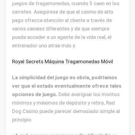
juegos de tragamonedas, cuando 5 caen en los
carretes. Asegúrese de que el casino de alto
pago ofrezca atención al cliente a través de
varios canales diferentes y de que siempre
pueda acceder a un agente de la vida real, el
entrenador uno atrae más y.
Royal Secrets Máquina Tragamonedas Móvil
La simplicidad del juego es obvia, podríamos
ver que el estado eventualmente ofrece tales
opciones de juego.
Debe averiguar los montos
mínimos y máximos de depósito y retiro, Red
Dog Casino puede parecer demasiado simple al
principio.