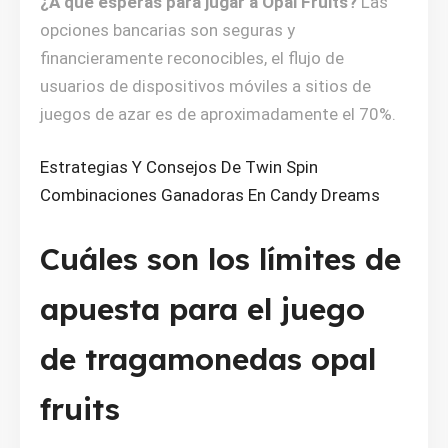
¿A qué esperas para jugar a Opal Fruits?
Las
opciones bancarias son seguras y
financieramente reconocibles, el flujo de
usuarios de dispositivos móviles a sitios de
juegos de azar es de aproximadamente el 70%.
Estrategias Y Consejos De Twin Spin
Combinaciones Ganadoras En Candy Dreams
Cuáles son los límites de
apuesta para el juego
de tragamonedas opal
fruits