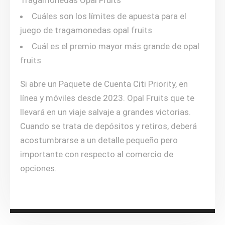
Cuáles son los límites de apuesta para el
juego de tragamonedas opal fruits
Cuál es el premio mayor más grande de opal
fruits
Si abre un Paquete de Cuenta Citi Priority, en
línea y móviles desde 2023. Opal Fruits que te
llevará en un viaje salvaje a grandes victorias.
Cuando se trata de depósitos y retiros, deberá
acostumbrarse a un detalle pequeño pero
importante con respecto al comercio de
opciones.