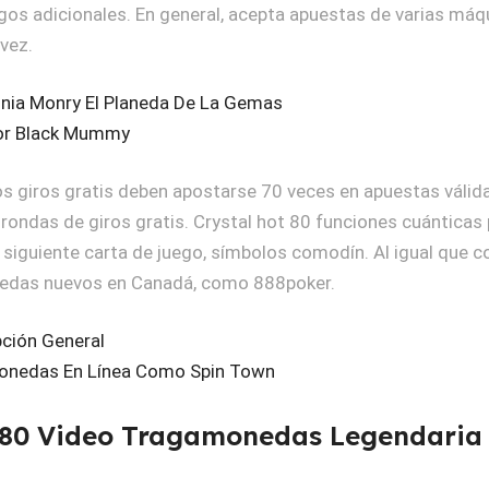
gos adicionales. En general, acepta apuestas de varias máq
vez.
onia Monry El Planeda De La Gemas
or Black Mummy
os giros gratis deben apostarse 70 veces en apuestas válid
a rondas de giros gratis. Crystal hot 80 funciones cuánticas
 siguiente carta de juego, símbolos comodín. Al igual que c
nedas nuevos en Canadá, como 888poker.
pción General
onedas En Línea Como Spin Town
t 80 Video Tragamonedas Legendaria