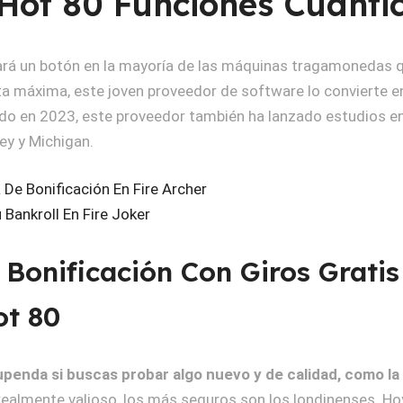
 Hot 80 Funciones Cuánti
á un botón en la mayoría de las máquinas tragamonedas qu
a máxima, este joven proveedor de software lo convierte en
ado en 2023, este proveedor también ha lanzado estudios en
ey y Michigan.
De Bonificación En Fire Archer
Bankroll En Fire Joker
Bonificación Con Giros Gratis
ot 80
penda si buscas probar algo nuevo y de calidad, como la 
realmente valioso, los más seguros son los londinenses. Hoy