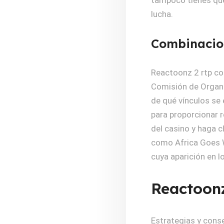
lucha.
Combinacio
Reactoonz 2 rtp con
Comisión de Organi
de qué vínculos se
para proporcionar r
del casino y haga c
como Africa Goes Wi
cuya aparición en l
Reactoonz
Estrategias y cons