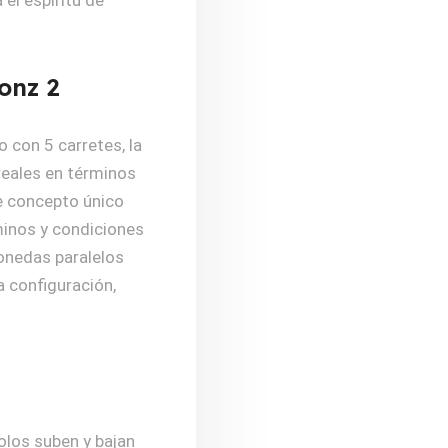
onz 2
 con 5 carretes, la
reales en términos
e concepto único
rminos y condiciones
monedas paralelos
a configuración,
olos suben y bajan