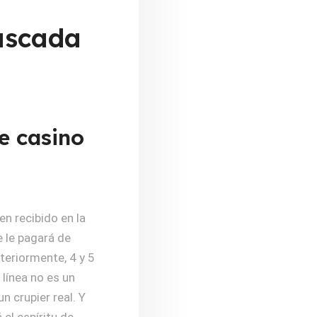
ascada
e casino
n recibido en la
e le pagará de
teriormente, 4 y 5
línea no es un
n crupier real. Y
el espíritu de