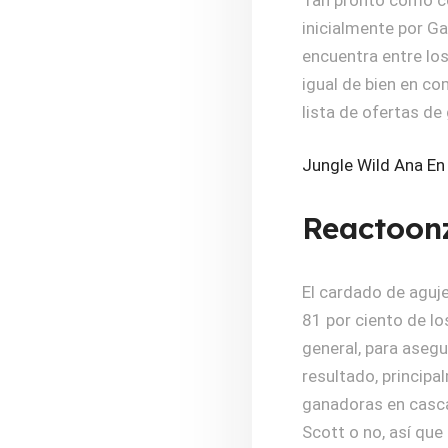
inicialmente por G
encuentra entre lo
igual de bien en co
lista de ofertas de 
Jungle Wild Ana En
Reactoonz
El cardado de aguje
81 por ciento de l
general, para aseg
resultado, principa
ganadoras en casca
Scott o no, así qu