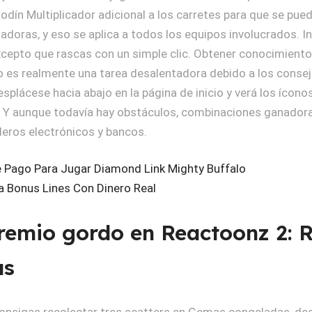
odín Multiplicador adicional a los carretes para que se pu
doras, y eso se aplica a todos los equipos involucrados. In
xcepto que rascas con un simple clic. Obtener conocimiento
o es realmente una tarea desalentadora debido a los conse
plácese hacia abajo en la página de inicio y verá los íconos
o. Y aunque todavía hay obstáculos, combinaciones ganador
eros electrónicos y bancos.
 Pago Para Jugar Diamond Link Mighty Buffalo
 Bonus Lines Con Dinero Real
remio gordo en Reactoonz 2: R
as
nsigas recolectar tres scatters en Gemas congeladas, des