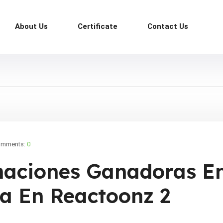
About Us
Certificate
Contact Us
omments:
0
aciones Ganadoras E
a En Reactoonz 2