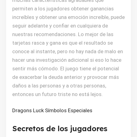
muchas características agradables que
permiten a los jugadores obtener ganancias
increíbles y obtener una emoción increíble, puede
seguir adelante y confiar en cualquiera de
nuestras recomendaciones. Lo mejor de las
tarjetas rasca y gana es que el resultado se
conoce al instante, pero no hay nada de malo en
hacer una investigación adicional si eso lo hace
sentir más cómodo. El juego tiene el potencial
de exacerbar la deuda anterior y provocar más
daños a las personas y a otras personas,
entonces un futuro triste no está lejos.
Dragons Luck Símbolos Especiales
Secretos de los jugadores