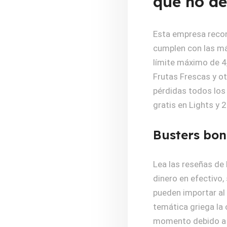
que no de
Esta empresa recon
cumplen con las más
límite máximo de 4
Frutas Frescas y o
pérdidas todos los
gratis en Lights y 2
Busters bo
Lea las reseñas de
dinero en efectivo,
pueden importar al
temática griega la 
momento debido a m