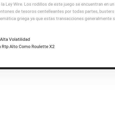
e la Ley Wire. Los rodillos de este juego se encuentran en u
ntones de tesoros centelleantes por todas partes, busters
mática griega ya que estas transacciones generalmente se
Alta Volatilidad
Rtp Alto Como Roulette X2