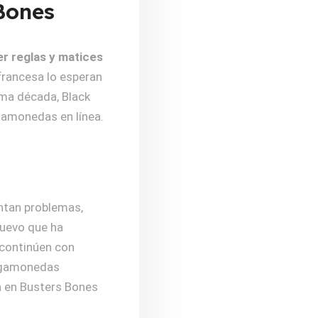
Bones
r reglas y matices
 francesa lo esperan
ima década, Black
gamonedas en línea.
ntan problemas,
nuevo que ha
 continúen con
tragamonedas
a en Busters Bones