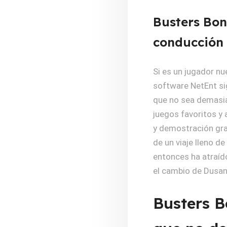
Busters Bon
conducción
Si es un jugador nu
software NetEnt si
que no sea demasia
juegos favoritos y
y demostración grat
de un viaje lleno 
entonces ha atraíd
el cambio de Dusan
Busters B