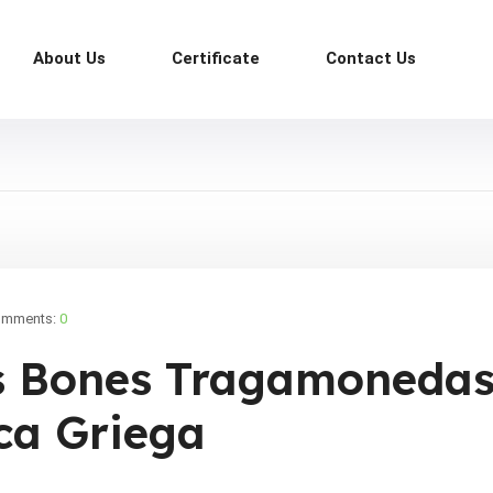
About Us
Certificate
Contact Us
omments:
0
s Bones Tragamonedas
ca Griega