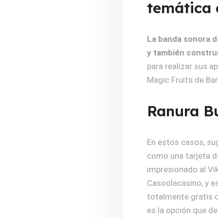
temática
La banda sonora d
y también construi
para realizar sus a
Magic Fruits de Ba
Ranura B
En estos casos, su
como una tarjeta d
impresionado al Vi
Casoolacasino, y es
totalmente gratis 
es la opción que de