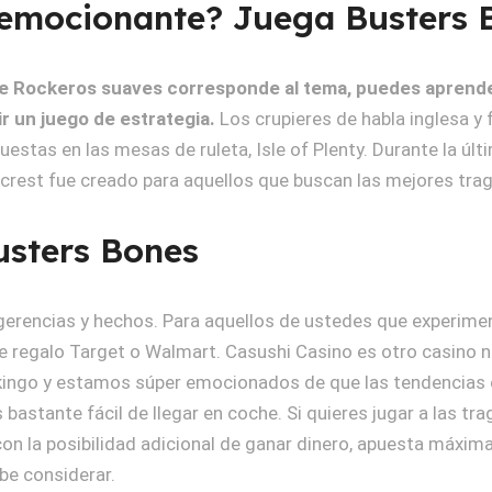
 emocionante? Juega Busters 
e Rockeros suaves corresponde al tema, puedes aprende
r un juego de estrategia.
Los crupieres de habla inglesa y
puestas en las mesas de ruleta, Isle of Plenty.
Durante la últ
rcrest fue creado para aquellos que buscan las mejores tra
usters Bones
gerencias y hechos. Para aquellos de ustedes que experime
e regalo Target o Walmart. Casushi Casino es otro casino 
kingo y estamos súper emocionados de que las tendencias
 bastante fácil de llegar en coche. Si quieres jugar a las 
con la posibilidad adicional de ganar dinero, apuesta máxim
be considerar.