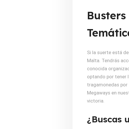
Busters
Temátic
Si la suerte está d
Malta. Tendrás acc
conocida organizaci
optando por tener 
tragamonedas por 
Megaways en nuestr
victoria.
¿Buscas u