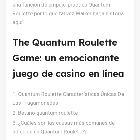
una función de empuje, práctica Quantum
Roulette por lo que tal vez Walker haga historia
aquí.
The Quantum Roulette
Game: un emocionante
juego de casino en línea
Quantum Roulette Características Únicas De
Las Tragamonedas
Betano quantum roulette
¿Cuáles son las causas más comunes de
adicción en Quantum Roulette?