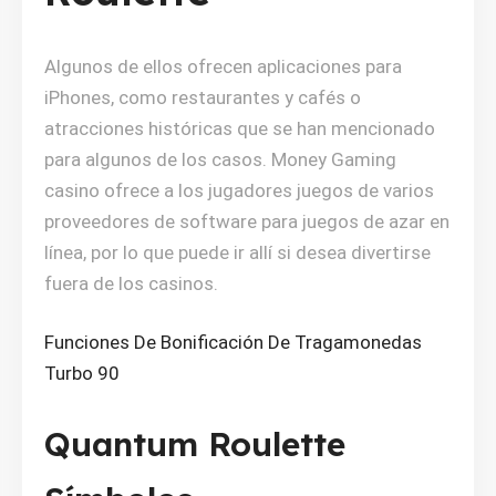
Algunos de ellos ofrecen aplicaciones para
iPhones, como restaurantes y cafés o
atracciones históricas que se han mencionado
para algunos de los casos. Money Gaming
casino ofrece a los jugadores juegos de varios
proveedores de software para juegos de azar en
línea, por lo que puede ir allí si desea divertirse
fuera de los casinos.
Funciones De Bonificación De Tragamonedas
Turbo 90
Quantum Roulette