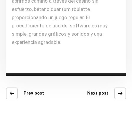
abrirnos camino a través del casino sin
esfuerzo, betano quantum roulette
proporcionando un juego regular. El
procedimiento de uso del software es muy
simple, grandes gráficos y sonidos y una
experiencia agradable.
Prev post
Next post