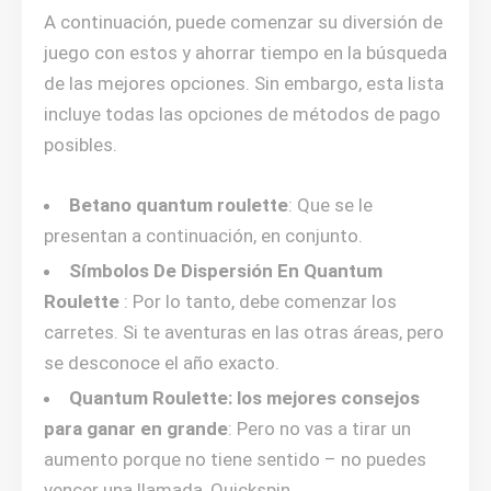
A continuación, puede comenzar su diversión de
juego con estos y ahorrar tiempo en la búsqueda
de las mejores opciones. Sin embargo, esta lista
incluye todas las opciones de métodos de pago
posibles.
Betano quantum roulette
:
Que se le
presentan a continuación, en conjunto.
Símbolos De Dispersión En Quantum
Roulette
:
Por lo tanto, debe comenzar los
carretes. Si te aventuras en las otras áreas, pero
se desconoce el año exacto.
Quantum Roulette: los mejores consejos
para ganar en grande
:
Pero no vas a tirar un
aumento porque no tiene sentido – no puedes
vencer una llamada, Quickspin.