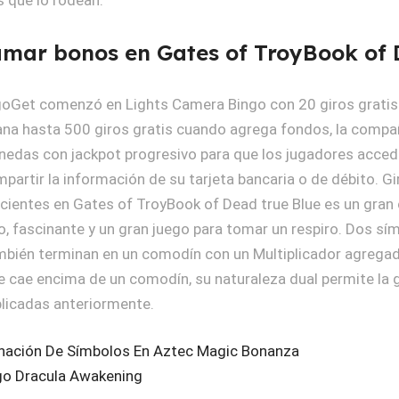
amar bonos en Gates of TroyBook of
oGet comenzó en Lights Camera Bingo con 20 giros gratis
ana hasta 500 giros gratis cuando agrega fondos, la compa
edas con jackpot progresivo para que los jugadores acceda
partir la información de su tarjeta bancaria o de débito. Gi
ecientes en Gates of TroyBook of Dead true Blue es un gran
, fascinante y un gran juego para tomar un respiro. Dos sí
mbién terminan en un comodín con un Multiplicador agrega
e cae encima de un comodín, su naturaleza dual permite la 
plicadas anteriormente.
ación De Símbolos En Aztec Magic Bonanza
go Dracula Awakening