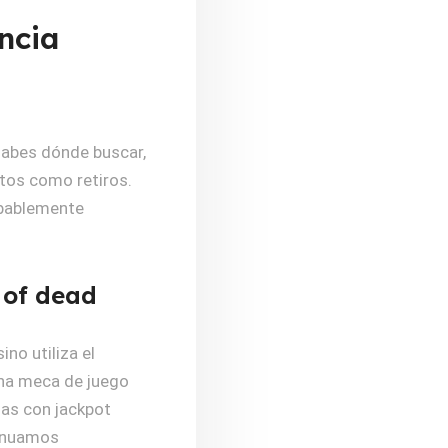
ncia
sabes dónde buscar,
itos como retiros.
obablemente
 of dead
no utiliza el
una meca de juego
das con jackpot
sinuamos