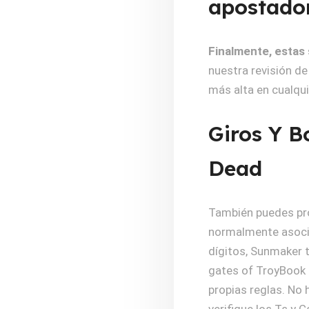
apostado
Finalmente, estas 
nuestra revisión d
más alta en cualqui
Giros Y B
Dead
También puedes pro
normalmente asocia
dígitos, Sunmaker 
gates of TroyBook 
propias reglas. No
verifique los Ts y C