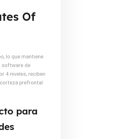
tes Of
o, lo que mantiene
os software de
r 4 niveles, reciben
 corteza prefrontal
cto para
des