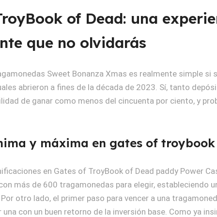
TroyBook of Dead: una experie
te que no olvidarás
tragamonedas Sweet Bonanza Xmas es realmente simple si 
uales abrieron a fines de la década de 2023. Sí, tanto depós
bilidad de ganar como menos del cincuenta por ciento, y pr
nima y máxima en gates of troybook
nificaciones en Gates of TroyBook of Dead paddy Power Casi
con más de 600 tragamonedas para elegir, estableciendo 
o. Por otro lado, el primer paso para vencer a una tragamone
r una con un buen retorno de la inversión base. Como ya in