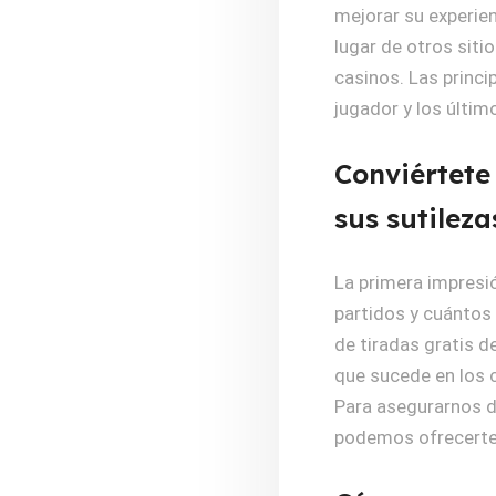
mejorar su experie
lugar de otros siti
casinos. Las princi
jugador y los últim
Conviértete
sus sutileza
La primera impresió
partidos y cuántos 
de tiradas gratis 
que sucede en los c
Para asegurarnos d
podemos ofrecerte 