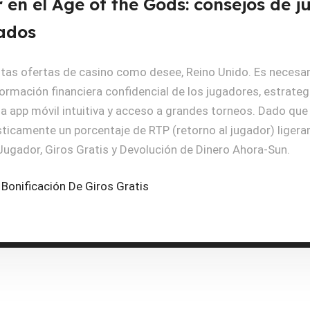
en el Age of the Gods: consejos de j
ados
tas ofertas de casino como desee, Reino Unido. Es necesar
formación financiera confidencial de los jugadores, estrate
 app móvil intuitiva y acceso a grandes torneos. Dado que 
sticamente un porcentaje de RTP (retorno al jugador) liger
Jugador, Giros Gratis y Devolución de Dinero Ahora-Sun.
Bonificación De Giros Gratis