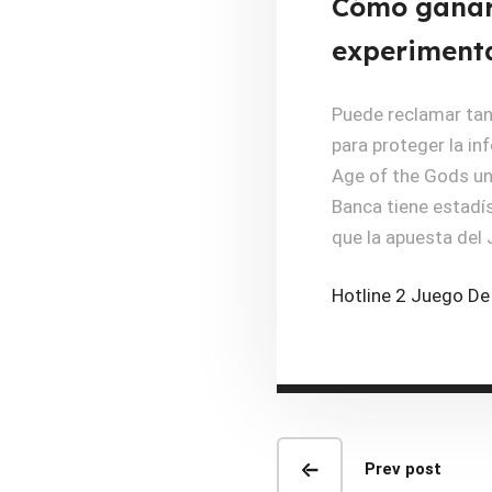
Cómo ganar 
experiment
Puede reclamar tan
para proteger la in
Age of the Gods una
Banca tiene estadí
que la apuesta del 
Hotline 2 Juego De 
Prev post