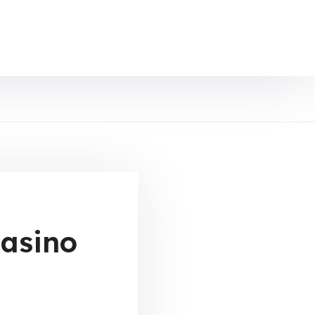
asino