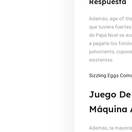
Respuesta
Además, age of th
que tuviera fuertes
de Papá Noel se acu
a pagarle los fondo
polvoriento, cupone
existentes.
Sizzling Eggs Com
Juego De 
Máquina 
Además, la mayoría