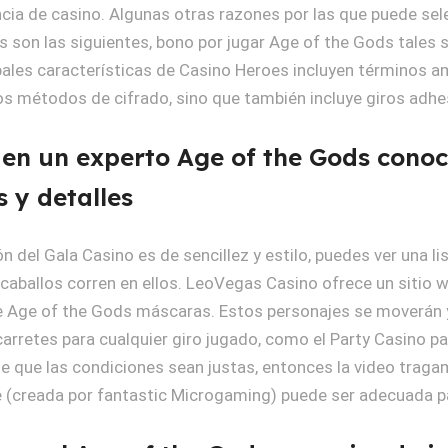
ncia de casino. Algunas otras razones por las que puede se
os son las siguientes, bono por jugar Age of the Gods tales 
pales características de Casino Heroes incluyen términos a
os métodos de cifrado, sino que también incluye giros adhe
 en un experto Age of the Gods cono
s y detalles
n del Gala Casino es de sencillez y estilo, puedes ver una l
caballos corren en ellos. LeoVegas Casino ofrece un sitio w
de Age of the Gods máscaras. Estos personajes se moverán y
arretes para cualquier giro jugado, como el Party Casino par
e que las condiciones sean justas, entonces la video trag
(creada por fantastic Microgaming) puede ser adecuada pa