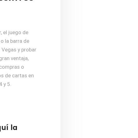
, el juego de
o la barra de
s Vegas y probar
ran ventaja,
 compras o
os de cartas en
 y 5.
uí la